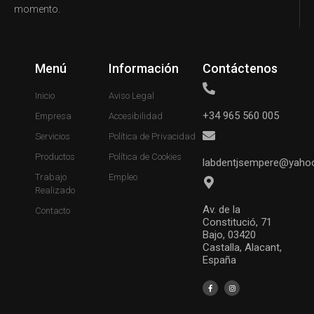
momento.
Menú
Información
Contáctenos
Inicio
Aviso Legal
+34 965 560 005
Empresa
Accesibilidad
Servicios
Política de Privacidad
Productos
Política de Cookies
labdentjsempere@yaho
Trabajo
Empleo
Realizado
Av. de la
Contacto
Constitució, 71
Bajo, 03420
Castalla, Alacant,
España