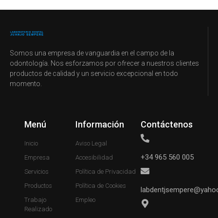
Somos una empresa de vanguardia en el campo de la
odontología. Nos esforzamos por ofrecer a nuestros clientes
productos de calidad y un servicio excepcional en todo
momento.
Menú
Información
Contáctenos
Inicio
Aviso Legal
+34 965 560 005
Empresa
Accesibilidad
Servicios
Política de Privacidad
Productos
Política de Cookies
labdentjsempere@yaho
Trabajo
Empleo
Realizado