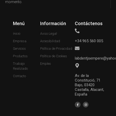
momento.
Menú
Información
Contáctenos
Inicio
Aviso Legal
+34 965 560 005
Empresa
Accesibilidad
Servicios
Política de Privacidad
Productos
Política de Cookies
labdentjsempere@yaho
Trabajo
Empleo
Realizado
Av. de la
Contacto
Constitució, 71
Bajo, 03420
Castalla, Alacant,
España