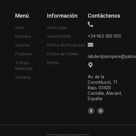
Menú
Información
Contáctenos
Inicio
Aviso Legal
+34 965 560 005
Empresa
Accesibilidad
Servicios
Política de Privacidad
Productos
Política de Cookies
labdentjsempere@yaho
Trabajo
Empleo
Realizado
Av. de la
Contacto
Constitució, 71
Bajo, 03420
Castalla, Alacant,
España